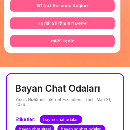
WChat Sürümle Bağlan
Farklı Sürümleri Dene
mIRC İndir
Bayan Chat Odaları
Yazar: HizliShell İnternet Hizmetleri | Tarih: Mart 31,
2026
Etiketler:
bayan chat odaları
bayan chat sitesi
bayan sohbet odaları