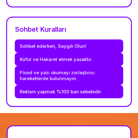
Sohbet Kuralları
Sohbet ederken, Saygılı Olun!
Küfür ve Hakaret etmek yasaktır.
Flood ve yazı okumayı zorlaştırıcı
hareketlerde bulunmayın.
Reklam yapmak %100 ban sebebidir.