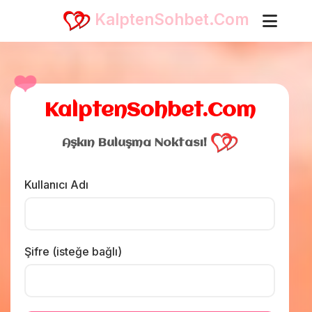
KalptenSohbet.Com
❤️
KalptenSohbet.Com
Aşkın Buluşma Noktası!
Kullanıcı Adı
Şifre (isteğe bağlı)