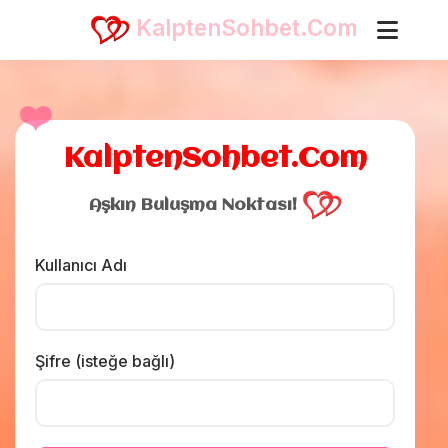
KalptenSohbet.Com
❤️
KalptenSohbet.Com
Aşkın Buluşma Noktası!
Kullanıcı Adı
Şifre (isteğe bağlı)