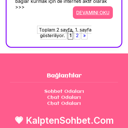
bağlar kurmak için de interneti aktif olarak
>>>
DEVAMINI OKU
Toplam 2 sayfa, 1. sayfa
gösteriliyor.
1
2
»
Bağlantılar
Sohbet Odaları
Chat Odaları
Chat Odaları
💗
KalptenSohbet.Com