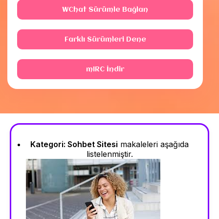
WChat Sürümle Bağlan
Farklı Sürümleri Dene
mIRC İndir
Kategori:
Sohbet Sitesi
makaleleri aşağıda
listelenmiştir.