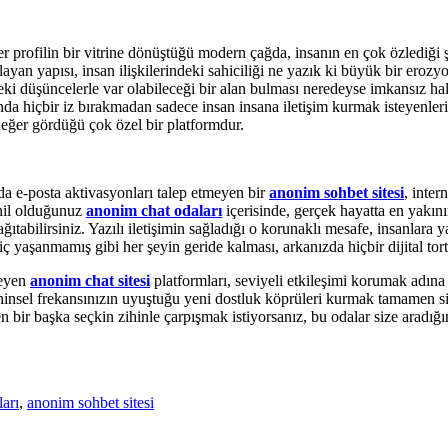
er profilin bir vitrine dönüştüğü modern çağda, insanın en çok özlediği ş
n yapısı, insan ilişkilerindeki sahiciliği ne yazık ki büyük bir erozyo
deki düşüncelerle var olabileceği bir alan bulması neredeyse imkansız ha
ında hiçbir iz bırakmadan sadece insan insana iletişim kurmak isteyenle
 değer gördüğü çok özel bir platformdur.
da e-posta aktivasyonları talep etmeyen bir
anonim sohbet sitesi
, inter
ahil olduğunuz
anonim chat odaları
içerisinde, gerçek hayatta en yakının
 dağıtabilirsiniz. Yazılı iletişimin sağladığı o korunaklı mesafe, insanlar
hiç yaşanmamış gibi her şeyin geride kalması, arkanızda hiçbir dijital t
seyen
anonim chat sitesi
platformları, seviyeli etkileşimi korumak adına
ihinsel frekansınızın uyuştuğu yeni dostluk köprüleri kurmak tamamen si
ir başka seçkin zihinle çarpışmak istiyorsanız, bu odalar size aradığını
arı
,
anonim sohbet sitesi