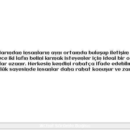
numuz
Gizlilik
larından insanların aynı ortamda buluşup iletişim
 iki lafın belini kırmak isteyenler için ideal bir
ar uzanır. Herkesin kendini rahatça ifade edebilm
gürlük sayesinde insanlar daha rahat konuşur ve za
WChat Sürümle Bağlan