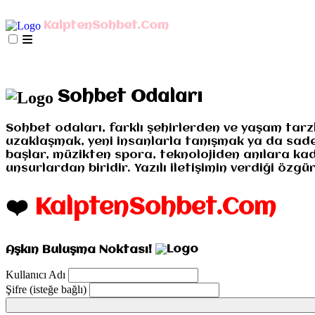
AnaSayfa
mIRC İndir
Mobil Bağlan
KalptenSohbet.Com
İletişim
Misyonumuz
Gizlilik
AnaSayfa
mIRC İndir
Mobil Bağlan
İletişim
Misyo
Sohbet Odaları
Sohbet odaları, farklı şehirlerden ve yaşam tarz
uzaklaşmak, yeni insanlarla tanışmak ya da sadece
başlar, müzikten spora, teknolojiden anılara kad
unsurlardan biridir. Yazılı iletişimin verdiği öz
❤️
KalptenSohbet.Com
Aşkın Buluşma Noktası!
Kullanıcı Adı
Şifre (isteğe bağlı)