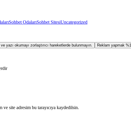
aları
Sohbet Odaları
Sohbet Sitesi
Uncategorized
 ve yazı okumayı zorlaştırıcı hareketlerde bulunmayın.
Reklam yapmak %10
erdir
 ve site adresim bu tarayıcıya kaydedilsin.