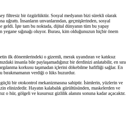
ey filtresiz bir özgürlüktür. Sosyal medyanın bizi sürekli olarak
na uğrattı. İnsanların unvanlarından, geçmişlerinden, sosyal
le geldi. İşte tam bu noktada, dijital dünyanın tüm bu yapay
rin yegane sığınağı oluyor. Burası, kim olduğunuzun hiçbir önem
netin ilk dönemlerindeki o gizemli, merak uyandıran ve katıksız
ızdaki insanla bile paylaşamadığınız bir derdinizi anlatabilir, en sıra
a yargılanma korkusu taşımadan içlerini dökebilme hafifliği sağlar. En
ortu bırakmamanın verdiği o lüks huzurdur.
 güçlü bir otokontrol mekanizmasına sahiptir. İsimlerin, yüzlerin ve
zin elinizdedir. Hayatın kalabalık gürültüsünden, maskelerden ve
z o hür, gölgeli ve kusursuz gizlilik alanını sonuna kadar açacaktır.