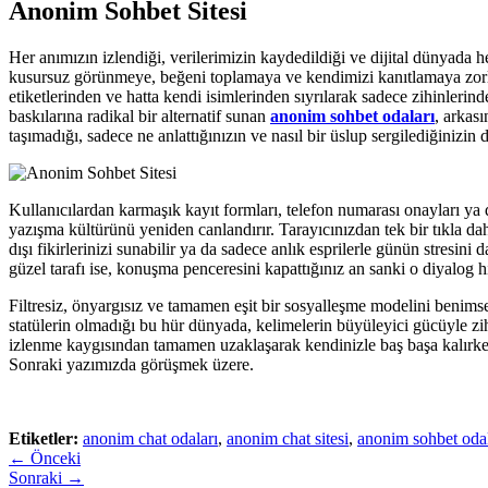
Anonim Sohbet Sitesi
Her anımızın izlendiği, verilerimizin kaydedildiği ve dijital dünyada h
kusursuz görünmeye, beğeni toplamaya ve kendimizi kanıtlamaya zorlaya
etiketlerinden ve hatta kendi isimlerinden sıyrılarak sadece zihinlerin
baskılarına radikal bir alternatif sunan
anonim sohbet odaları
, arkas
taşımadığı, sadece ne anlattığınızın ve nasıl bir üslup sergilediğinizin
Kullanıcılardan karmaşık kayıt formları, telefon numarası onayları ya 
yazışma kültürünü yeniden canlandırır. Tarayıcınızdan tek bir tıkla d
dışı fikirlerinizi sunabilir ya da sadece anlık esprilerle günün stresini
güzel tarafı ise, konuşma penceresini kapattığınız an sanki o diyalog 
Filtresiz, önyargısız ve tamamen eşit bir sosyalleşme modelini benim
statülerin olmadığı bu hür dünyada, kelimelerin büyüleyici gücüyle z
izlenme kaygısından tamamen uzaklaşarak kendinizle baş başa kalırken b
Sonraki yazımızda görüşmek üzere.
Etiketler:
anonim chat odaları
,
anonim chat sitesi
,
anonim sohbet odal
← Önceki
Sonraki →