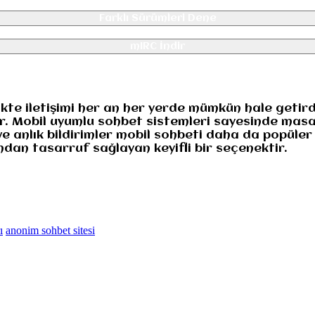
Farklı Sürümleri Dene
mIRC İndir
likte iletişimi her an her yerde mümkün hale geti
ar. Mobil uyumlu sohbet sistemleri sayesinde mas
ve anlık bildirimler mobil sohbeti daha da popüler
dan tasarruf sağlayan keyifli bir seçenektir.
ı
anonim sohbet sitesi