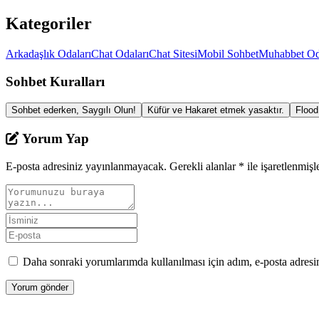
Kategoriler
Arkadaşlık Odaları
Chat Odaları
Chat Sitesi
Mobil Sohbet
Muhabbet Od
Sohbet Kuralları
Sohbet ederken, Saygılı Olun!
Küfür ve Hakaret etmek yasaktır.
Flood
Yorum Yap
E-posta adresiniz yayınlanmayacak.
Gerekli alanlar
*
ile işaretlenmişl
Daha sonraki yorumlarımda kullanılması için adım, e-posta adresim
Bağlantılar