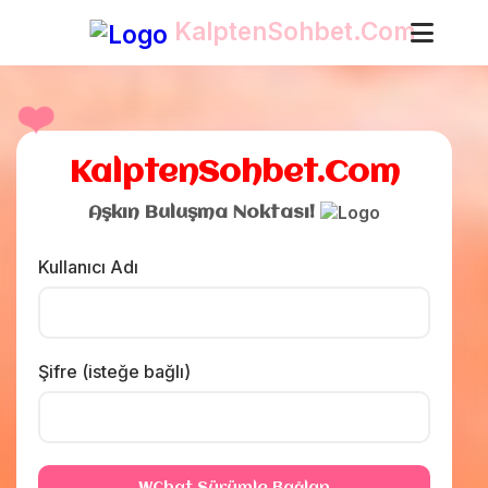
KalptenSohbet.Com
❤️
KalptenSohbet.Com
Aşkın Buluşma Noktası!
Kullanıcı Adı
Şifre (isteğe bağlı)