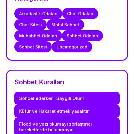
Arkadaşlık Odaları
Chat Odaları
Chat Sitesi
Mobil Sohbet
Muhabbet Odaları
Sohbet Odaları
Sohbet Sitesi
Uncategorized
Sohbet Kuralları
Sohbet ederken, Saygılı Olun!
Küfür ve Hakaret etmek yasaktır.
Flood ve yazı okumayı zorlaştırıcı
hareketlerde bulunmayın.