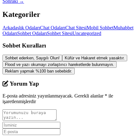
Sonraki →
Kategoriler
Arkadaşlık Odaları
Chat Odaları
Chat Sitesi
Mobil Sohbet
Muhabbet
Odaları
Sohbet Odaları
Sohbet Sitesi
Uncategorized
Sohbet Kuralları
Sohbet ederken, Saygılı Olun!
Küfür ve Hakaret etmek yasaktır.
Flood ve yazı okumayı zorlaştırıcı hareketlerde bulunmayın.
Reklam yapmak %100 ban sebebidir.
Yorum Yap
E-posta adresiniz yayınlanmayacak.
Gerekli alanlar
*
ile
işaretlenmişlerdir