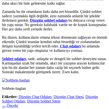
daha akıcı bir hale gelmesine katkı sağlar.
Zamanla bu tür ortamların farkı daha net hissedilir. Çünkü sohbet
sadece yazmakla ilgili değildir, aynı zamanda anlamlı bir şekilde
ilerlemesi gerekir.
Düzgün sohbet odaları
bu ihtiyaca cevap veren
bir yapı sunar. Ne gereksiz kalabalık vardır ne de kopuk konuşmalar.
Her şey daha yerli yerinde ilerler.
Bu düzen, kullanıcıların ortama tekrar dönmesini sağlayan en önemli
etkendir. Çünkü insanlar kendini rahat hissettiği ve zorlanmadan
iletişim kurabildiği yerleri tercih eder.
Chat odaları
bu anlamda
güven veren bir yapı oluşturur ve kullanıcıyı yormaz.
Sohbet odaları
, sade, anlaşılır ve dengeli bir sohbet deneyimi sunar.
Karmaşadan uzak bir ortamda, akıcı bir yazışma arayan kullanıcılar
için bu tür alanlar her zaman daha cazip bir seçenek haline gelir.
Sonraki makalemizde görüşmek üzere. Esen kalın.
Sohbete-baglan
Etiketler:
Düzgün Chat Odaları
,
Düzgün Chat Sitesi
,
Düzgün
Sohbet Odaları
,
Düzgün Sohbet Sitesi
← Önceki