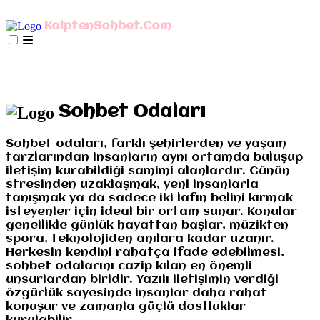
AnaSayfa
mIRC İndir
Mobil Bağlan
KalptenSohbet.Com
İletişim
Misyonumuz
Gizlilik
AnaSayfa
mIRC İndir
Mobil Bağlan
İletişim
Misyonumuz
Gizlilik
Sohbet Odaları
Sohbet odaları, farklı şehirlerden ve yaşam
tarzlarından insanların aynı ortamda buluşup
iletişim kurabildiği samimi alanlardır. Günün
stresinden uzaklaşmak, yeni insanlarla
tanışmak ya da sadece iki lafın belini kırmak
isteyenler için ideal bir ortam sunar. Konular
genellikle günlük hayattan başlar, müzikten
spora, teknolojiden anılara kadar uzanır.
Herkesin kendini rahatça ifade edebilmesi,
sohbet odalarını cazip kılan en önemli
unsurlardan biridir. Yazılı iletişimin verdiği
özgürlük sayesinde insanlar daha rahat
konuşur ve zamanla güçlü dostluklar