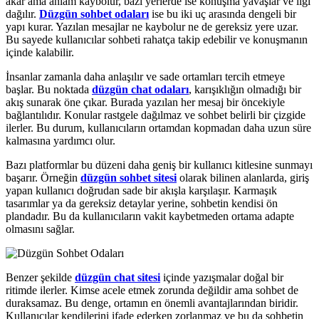
akar ama anlam kaybolur, bazı yerlerde ise konuşma yavaşlar ve ilgi
dağılır.
Düzgün sohbet odaları
ise bu iki uç arasında dengeli bir
yapı kurar. Yazılan mesajlar ne kaybolur ne de gereksiz yere uzar.
Bu sayede kullanıcılar sohbeti rahatça takip edebilir ve konuşmanın
içinde kalabilir.
İnsanlar zamanla daha anlaşılır ve sade ortamları tercih etmeye
başlar. Bu noktada
düzgün chat odaları
, karışıklığın olmadığı bir
akış sunarak öne çıkar. Burada yazılan her mesaj bir öncekiyle
bağlantılıdır. Konular rastgele dağılmaz ve sohbet belirli bir çizgide
ilerler. Bu durum, kullanıcıların ortamdan kopmadan daha uzun süre
kalmasına yardımcı olur.
Bazı platformlar bu düzeni daha geniş bir kullanıcı kitlesine sunmayı
başarır. Örneğin
düzgün sohbet sitesi
olarak bilinen alanlarda, giriş
yapan kullanıcı doğrudan sade bir akışla karşılaşır. Karmaşık
tasarımlar ya da gereksiz detaylar yerine, sohbetin kendisi ön
plandadır. Bu da kullanıcıların vakit kaybetmeden ortama adapte
olmasını sağlar.
Benzer şekilde
düzgün chat sitesi
içinde yazışmalar doğal bir
ritimde ilerler. Kimse acele etmek zorunda değildir ama sohbet de
duraksamaz. Bu denge, ortamın en önemli avantajlarından biridir.
Kullanıcılar kendilerini ifade ederken zorlanmaz ve bu da sohbetin