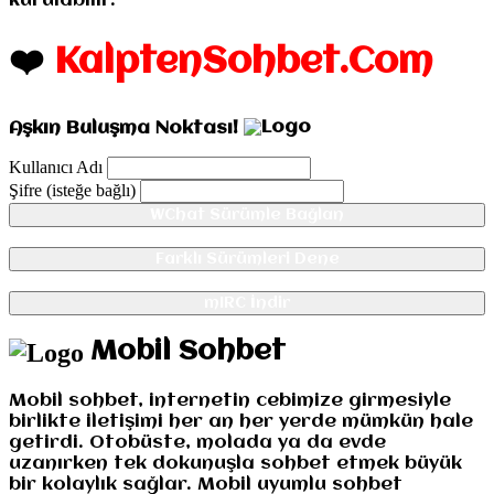
kurulabilir.
❤️
KalptenSohbet.Com
Aşkın Buluşma Noktası!
Kullanıcı Adı
Şifre (isteğe bağlı)
WChat Sürümle Bağlan
Farklı Sürümleri Dene
mIRC İndir
Mobil Sohbet
Mobil sohbet, internetin cebimize girmesiyle
birlikte iletişimi her an her yerde mümkün hale
getirdi. Otobüste, molada ya da evde
uzanırken tek dokunuşla sohbet etmek büyük
bir kolaylık sağlar. Mobil uyumlu sohbet