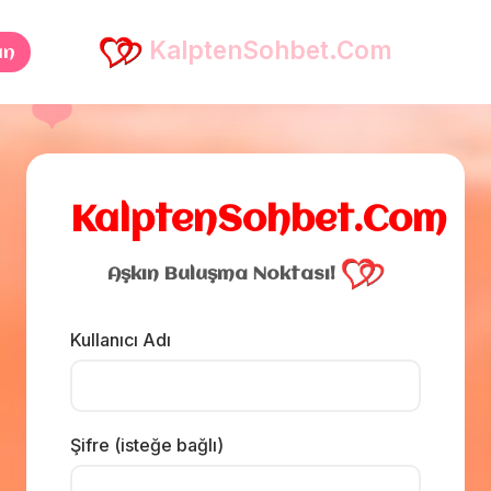
KalptenSohbet.Com
an
❤️
KalptenSohbet.Com
Aşkın Buluşma Noktası!
Kullanıcı Adı
Şifre (isteğe bağlı)