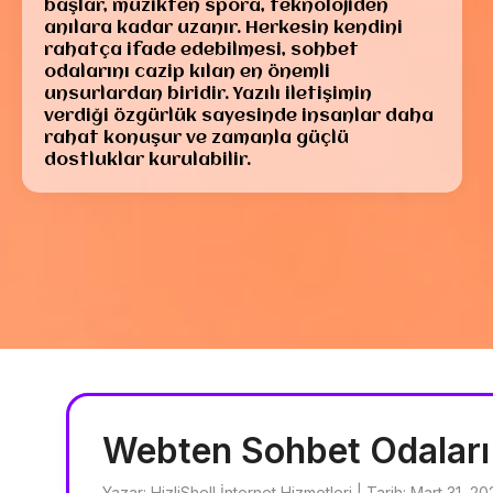
başlar, müzikten spora, teknolojiden
anılara kadar uzanır. Herkesin kendini
rahatça ifade edebilmesi, sohbet
odalarını cazip kılan en önemli
unsurlardan biridir. Yazılı iletişimin
verdiği özgürlük sayesinde insanlar daha
rahat konuşur ve zamanla güçlü
dostluklar kurulabilir.
Webten Sohbet Odaları
Yazar: HizliShell İnternet Hizmetleri | Tarih: Mart 31, 2