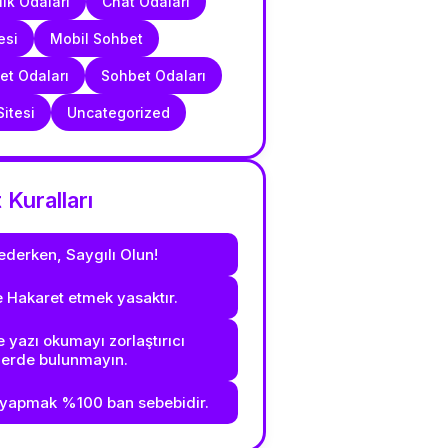
ık Odaları
Chat Odaları
esi
Mobil Sohbet
t Odaları
Sohbet Odaları
itesi
Uncategorized
Kuralları
ederken, Saygılı Olun!
e Hakaret etmek yasaktır.
 yazı okumayı zorlaştırıcı
lerde bulunmayın.
yapmak %100 ban sebebidir.