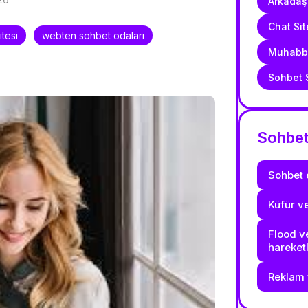
Arkadaşl
Chat Sit
tesi
webten sohbet odaları
Muhabbe
Sohbet S
Sohbet 
Sohbet 
Küfür v
Flood ve
hareket
Reklam 