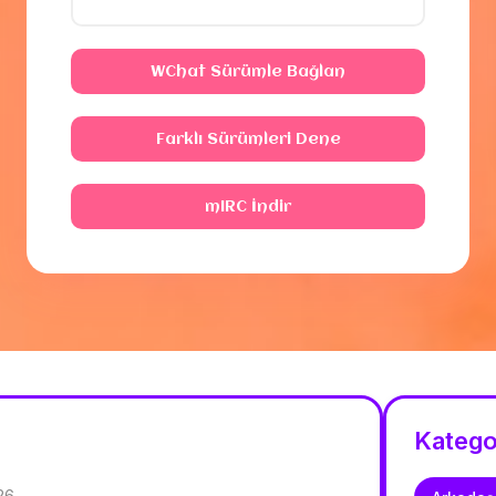
WChat Sürümle Bağlan
Farklı Sürümleri Dene
mIRC İndir
Katego
026