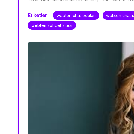
Etiketler:
webten chat odaları
webten chat si
webten sohbet sitesi