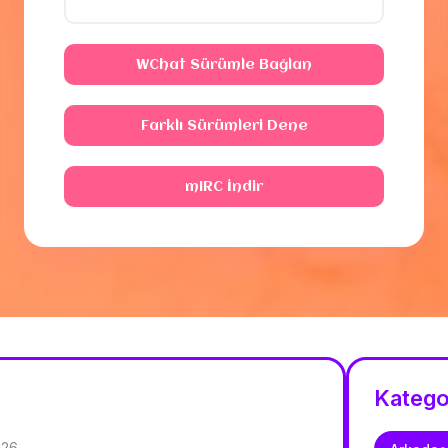
WChat Sürümle Bağlan
Farklı Sürümleri Dene
mIRC İndir
Katego
026