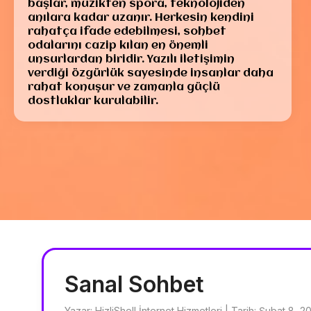
başlar, müzikten spora, teknolojiden
anılara kadar uzanır. Herkesin kendini
rahatça ifade edebilmesi, sohbet
odalarını cazip kılan en önemli
unsurlardan biridir. Yazılı iletişimin
verdiği özgürlük sayesinde insanlar daha
rahat konuşur ve zamanla güçlü
dostluklar kurulabilir.
Sanal Sohbet
Yazar: HizliShell İnternet Hizmetleri | Tarih: Şubat 8, 2