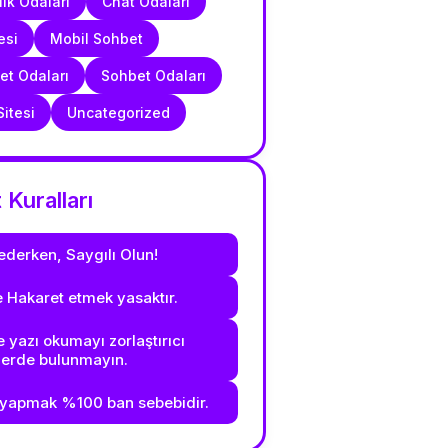
ık Odaları
Chat Odaları
esi
Mobil Sohbet
t Odaları
Sohbet Odaları
itesi
Uncategorized
Kuralları
ederken, Saygılı Olun!
e Hakaret etmek yasaktır.
 yazı okumayı zorlaştırıcı
lerde bulunmayın.
yapmak %100 ban sebebidir.