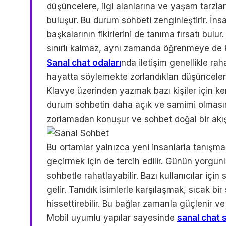
düşüncelere, ilgi alanlarına ve yaşam tarzla
buluşur. Bu durum sohbeti zenginleştirir. İnsa
başkalarının fikirlerini de tanıma fırsatı bul
sınırlı kalmaz, aynı zamanda öğrenmeye de k
Sanal chat odaları
nda iletişim genellikle raha
hayatta söylemekte zorlandıkları düşünceleri 
Klavye üzerinden yazmak bazı kişiler için ken
durum sohbetin daha açık ve samimi olmasını 
zorlamadan konuşur ve sohbet doğal bir akı
Bu ortamlar yalnızca yeni insanlarla tanışma
geçirmek için de tercih edilir. Günün yorgun
sohbetle rahatlayabilir. Bazı kullanıcılar için 
gelir. Tanıdık isimlerle karşılaşmak, sıcak bi
hissettirebilir. Bu bağlar zamanla güçlenir ve k
Mobil uyumlu yapılar sayesinde
sanal chat s