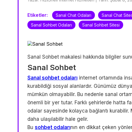
Etiketler:
Sanal Chat Odaları
Sanal Chat Sites
Sanal Sohbet Odaları
Sanal Sohbet Sitesi
Sanal Sohbet makalesi hakkında bilgiler sun
Sanal Sohbet
Sanal sohbet odaları
internet ortamında insa
kurabildiği sosyal alanlardır. Günümüz düny
mümkün olmayabilir. Bu nedenle sanal ortamd
önemli bir yer tutar. Farklı şehirlerde hatta 
odalar sayesinde kolayca bağlantı kurabilir. 
daha ulaşılabilir hale gelir.
Bu
sohbet odaları
nın en dikkat çeken yönlerin