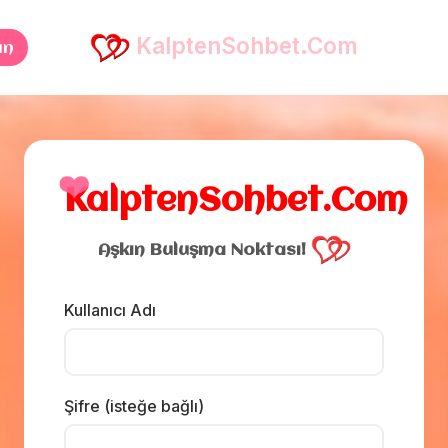
KalptenSohbet.Com
an
❤️
KalptenSohbet.Com
Aşkın Buluşma Noktası!
Kullanıcı Adı
Şifre (isteğe bağlı)