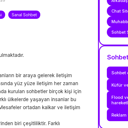
Arkadaşl
Chat Sit
i
Sanal Sohbet
Muhabbe
Sohbet S
ulmaktadır.
Sohbet 
Sohbet 
nların bir araya gelerek iletişim
asında yüz yüze iletişim her zaman
Küfür v
a kurulan sohbetler birçok kişi için
Flood ve
farklı ülkelerde yaşayan insanlar bu
hareket
Mesafeler ortadan kalkar ve iletişim
Reklam 
den biri çeşitliliktir. Farklı