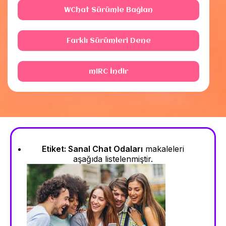
WChat Sürümle Bağlan
Farklı Sürümleri Dene
mIRC İndir
Etiket:
Sanal Chat Odaları
makaleleri
aşağıda listelenmiştir.