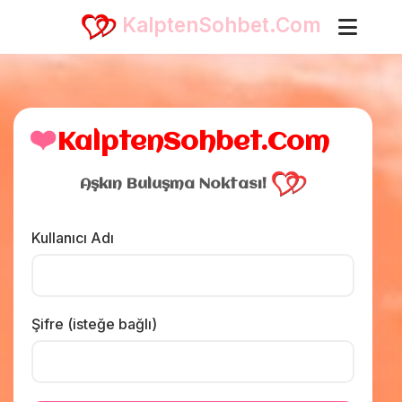
KalptenSohbet.Com
❤️
KalptenSohbet.Com
Aşkın Buluşma Noktası!
Kullanıcı Adı
Şifre (isteğe bağlı)