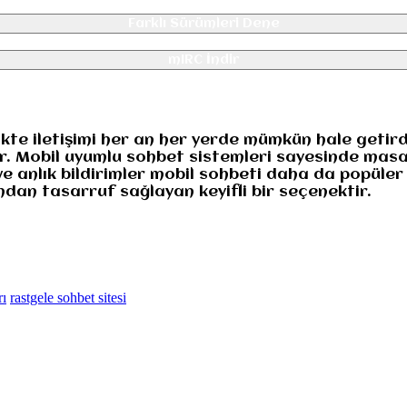
Farklı Sürümleri Dene
mIRC İndir
likte iletişimi her an her yerde mümkün hale geti
ar. Mobil uyumlu sohbet sistemleri sayesinde mas
ve anlık bildirimler mobil sohbeti daha da popüler
dan tasarruf sağlayan keyifli bir seçenektir.
rı
rastgele sohbet sitesi