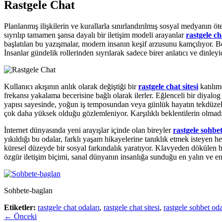
Rastgele Chat
Planlanmış ilişkilerin ve kurallarla sınırlandırılmış sosyal medyanın öt
sıyrılıp tamamen şansa dayalı bir iletişim modeli arayanlar
rastgele ch
başlatılan bu yazışmalar, modern insanın keşif arzusunu kamçılıyor. Be
İnsanlar gündelik rollerinden sıyrılarak sadece birer anlatıcı ve dinley
Kullanıcı akışının anlık olarak değiştiği bir
rastgele chat sitesi
katılım
frekansı yakalama becerisine bağlı olarak ilerler. Eğlenceli bir diyalog 
yapısı sayesinde, yoğun iş temposundan veya günlük hayatın tekdüzeliğ
çok daha yüksek olduğu gözlemleniyor. Karşılıklı beklentilerin olmadığı
İnternet dünyasında yeni arayışlar içinde olan bireyler
rastgele sohbet 
yıkıldığı bu odalar, farklı yaşam hikayelerine tanıklık etmek isteyen he
küresel düzeyde bir sosyal farkındalık yaratıyor. Klavyeden dökülen h
özgür iletişim biçimi, sanal dünyanın insanlığa sunduğu en yalın ve en 
Sohbete-baglan
Etiketler:
rastgele chat odaları
,
rastgele chat sitesi
,
rastgele sohbet oda
← Önceki