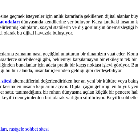
esine geçmek isteyenler için anlık kararlarla şekillenen dijital alanlar 
at odaları
dünyasında kendilerine yer buluyor. Karşı taraftaki insanın
lirlenmiş kalıpların, sosyal statülerin ve dış görünüşün önemsizleştiği b
ici olarak bu dijital havuzda buluşuyor.
cılarına zamanın nasıl geçtiğini unutturan bir dinamizm vaat eder. Konu
saatlerce sürebileceği gibi, beklentiyi karşılamayan bir etkileşim tek bir 
inden bunalanlar için adeta pratik bir kaçış noktası işlevi görüyor. Bu
 bu hür alanda, insanlar içlerinden geldiği gibi dertleşebiliyor.
sitesi
alternatiflerini değerlendirirken her an yeni bir kültüre veya bak
r kesimden insana kapılarını açıyor. Dijital çağın getirdiği en büyük yen
er satır, tanımadığınız bir ruhun dünyasına açılan küçük bir pencere h
keyifli deneyimlerden biri olarak varlığını sürdürüyor. Keyifli sohbetler
ları
,
rastgele sohbet sitesi