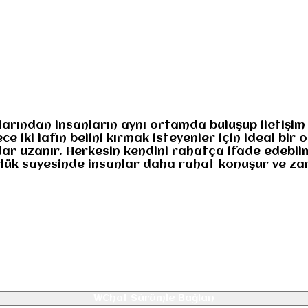
numuz
Gizlilik
larından insanların aynı ortamda buluşup iletişim
 iki lafın belini kırmak isteyenler için ideal bir
ar uzanır. Herkesin kendini rahatça ifade edebilm
gürlük sayesinde insanlar daha rahat konuşur ve za
WChat Sürümle Bağlan