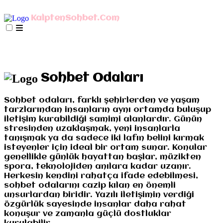
AnaSayfa
mIRC İndir
Mobil Bağlan
KalptenSohbet.Com
İletişim
Misyonumuz
Gizlilik
AnaSayfa
mIRC İndir
Mobil Bağlan
İletişim
Misyonumuz
Gizlilik
Sohbet Odaları
Sohbet odaları, farklı şehirlerden ve yaşam
tarzlarından insanların aynı ortamda buluşup
iletişim kurabildiği samimi alanlardır. Günün
stresinden uzaklaşmak, yeni insanlarla
tanışmak ya da sadece iki lafın belini kırmak
isteyenler için ideal bir ortam sunar. Konular
genellikle günlük hayattan başlar, müzikten
spora, teknolojiden anılara kadar uzanır.
Herkesin kendini rahatça ifade edebilmesi,
sohbet odalarını cazip kılan en önemli
unsurlardan biridir. Yazılı iletişimin verdiği
özgürlük sayesinde insanlar daha rahat
konuşur ve zamanla güçlü dostluklar