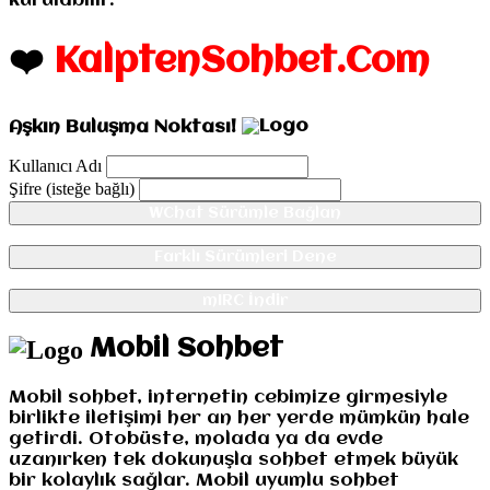
kurulabilir.
❤️
KalptenSohbet.Com
Aşkın Buluşma Noktası!
Kullanıcı Adı
Şifre (isteğe bağlı)
WChat Sürümle Bağlan
Farklı Sürümleri Dene
mIRC İndir
Mobil Sohbet
Mobil sohbet, internetin cebimize girmesiyle
birlikte iletişimi her an her yerde mümkün hale
getirdi. Otobüste, molada ya da evde
uzanırken tek dokunuşla sohbet etmek büyük
bir kolaylık sağlar. Mobil uyumlu sohbet