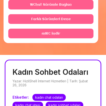
WChat Sürümle Bağlan
Farklı Sürümleri Dene
mIRC İndir
Kadın Sohbet Odaları
Yazar: HizliShell İnternet Hizmetleri | Tarih: Şubat
26, 2026
Etiketler:
kadın chat odaları
kadın chat sitesi
kadın sohbet odaları