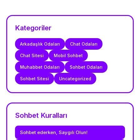
Kategoriler
Arkadaşlık Odaları
Chat Odaları
Chat Sitesi
Mobil Sohbet
Muhabbet Odaları
Sohbet Odaları
Sohbet Sitesi
Uncategorized
Sohbet Kuralları
Sohbet ederken, Saygılı Olun!