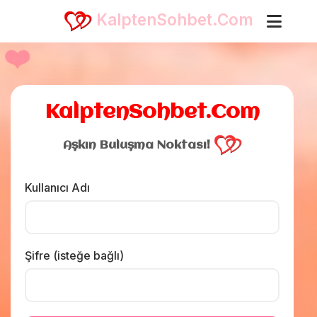
❤️
KalptenSohbet.Com
KalptenSohbet.Com
Aşkın Buluşma Noktası!
Kullanıcı Adı
Şifre (isteğe bağlı)