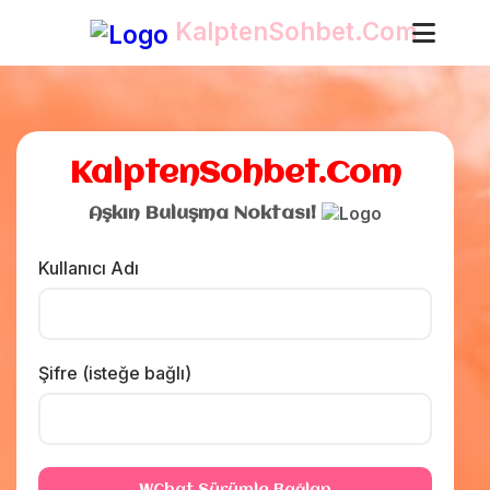
❤️
KalptenSohbet.Com
KalptenSohbet.Com
Aşkın Buluşma Noktası!
Kullanıcı Adı
Şifre (isteğe bağlı)