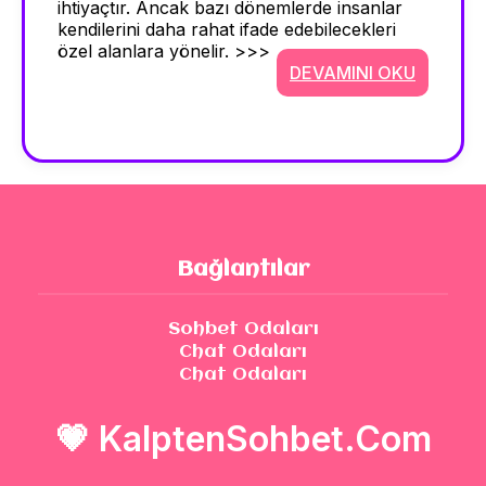
ihtiyaçtır. Ancak bazı dönemlerde insanlar
kendilerini daha rahat ifade edebilecekleri
özel alanlara yönelir. >>>
DEVAMINI OKU
Bağlantılar
Sohbet Odaları
Chat Odaları
Chat Odaları
💗
KalptenSohbet.Com