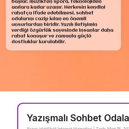
başlar, müzikten spora, teknolojiden
anılara kadar uzanır. Herkesin kendini
rahatça ifade edebilmesi, sohbet
odalarını cazip kılan en önemli
unsurlardan biridir. Yazılı iletişimin
verdiği özgürlük sayesinde insanlar daha
rahat konuşur ve zamanla güçlü
dostluklar kurulabilir.
Yazışmalı Sohbet Odala
Yazar: HizliShell İnternet Hizmetleri | Tarih: Mart 18, 2