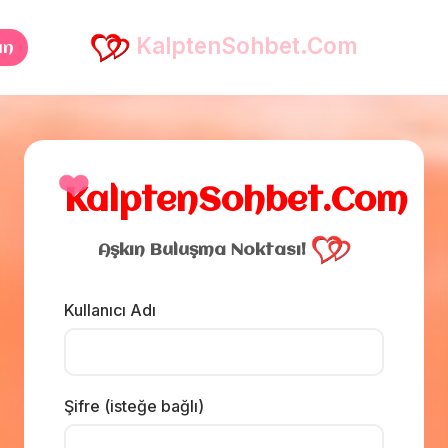
KalptenSohbet.Com
an
❤️
KalptenSohbet.Com
Aşkın Buluşma Noktası!
Kullanıcı Adı
Şifre (isteğe bağlı)