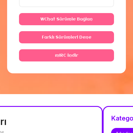
WChat Sürümle Bağlan
Farklı Sürümleri Dene
mIRC İndir
Katego
rı
026