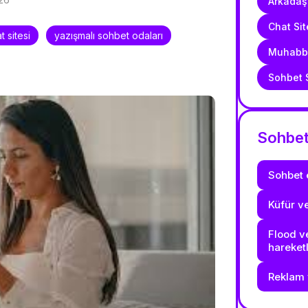
Arkadaşl
Chat Sit
t sitesi
yazışmalı sohbet odaları
Muhabbe
Sohbet S
Sohbet 
Sohbet 
Küfür v
Flood ve
hareket
Reklam 