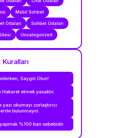
ık Odaları
Chat Odaları
esi
Mobil Sohbet
t Odaları
Sohbet Odaları
itesi
Uncategorized
Kuralları
ederken, Saygılı Olun!
e Hakaret etmek yasaktır.
 yazı okumayı zorlaştırıcı
lerde bulunmayın.
yapmak %100 ban sebebidir.