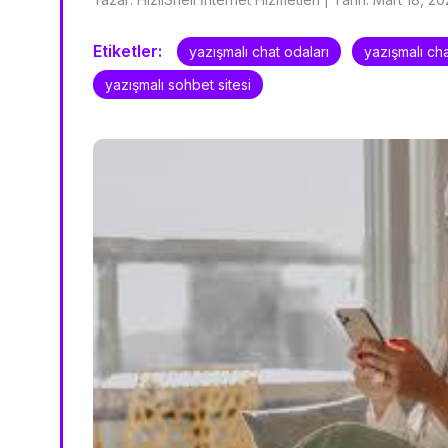
Etiketler:
yazışmalı chat odaları
yazışmalı cha
yazışmalı sohbet sitesi