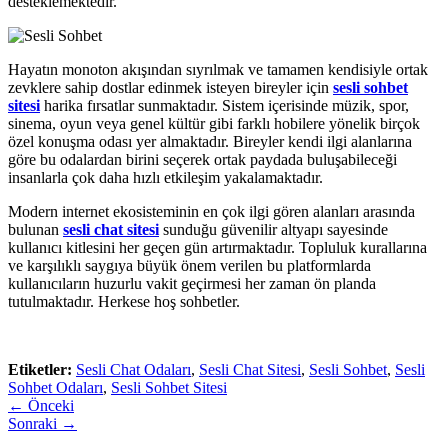
desteklemektedir.
Hayatın monoton akışından sıyrılmak ve tamamen kendisiyle ortak
zevklere sahip dostlar edinmek isteyen bireyler için
sesli sohbet
sitesi
harika fırsatlar sunmaktadır. Sistem içerisinde müzik, spor,
sinema, oyun veya genel kültür gibi farklı hobilere yönelik birçok
özel konuşma odası yer almaktadır. Bireyler kendi ilgi alanlarına
göre bu odalardan birini seçerek ortak paydada buluşabileceği
insanlarla çok daha hızlı etkileşim yakalamaktadır.
Modern internet ekosisteminin en çok ilgi gören alanları arasında
bulunan
sesli chat sitesi
sunduğu güvenilir altyapı sayesinde
kullanıcı kitlesini her geçen gün artırmaktadır. Topluluk kurallarına
ve karşılıklı saygıya büyük önem verilen bu platformlarda
kullanıcıların huzurlu vakit geçirmesi her zaman ön planda
tutulmaktadır. Herkese hoş sohbetler.
Etiketler:
Sesli Chat Odaları
,
Sesli Chat Sitesi
,
Sesli Sohbet
,
Sesli
Sohbet Odaları
,
Sesli Sohbet Sitesi
← Önceki
Sonraki →