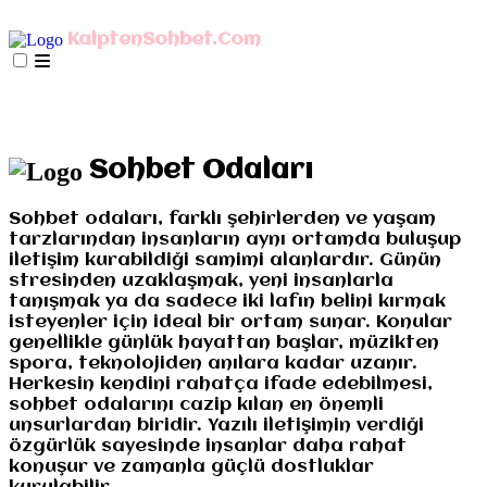
AnaSayfa
mIRC İndir
Mobil Bağlan
KalptenSohbet.Com
İletişim
Misyonumuz
Gizlilik
AnaSayfa
mIRC İndir
Mobil Bağlan
İletişim
Misyonumuz
Gizlilik
Sohbet Odaları
Sohbet odaları, farklı şehirlerden ve yaşam
tarzlarından insanların aynı ortamda buluşup
iletişim kurabildiği samimi alanlardır. Günün
stresinden uzaklaşmak, yeni insanlarla
tanışmak ya da sadece iki lafın belini kırmak
isteyenler için ideal bir ortam sunar. Konular
genellikle günlük hayattan başlar, müzikten
spora, teknolojiden anılara kadar uzanır.
Herkesin kendini rahatça ifade edebilmesi,
sohbet odalarını cazip kılan en önemli
unsurlardan biridir. Yazılı iletişimin verdiği
özgürlük sayesinde insanlar daha rahat
konuşur ve zamanla güçlü dostluklar