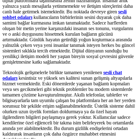
dijital platformlara taşınmasına zemin hazırlamıştır. İnsanlar artık
yalnızca yazılı mesajlarla yetinmemekte ve iletişim süreçlerini daha
canlı hale getirmek istemektedir. Bu noktada devreye giren
sesli
sohbet odaları
kullanıcıların birbirlerinin sesini duyarak çok daha
samimi bağlar kurmasına imkan tanımaktadır. Sadece harflerden
oluşan bir metin yerine karşınızdaki insanın ses tonunu, vurgularını
ve o anki duygusunu hissetmek kurulan bağların gücünü
artırmaktadır. Günlük hayatın getirdiği yoğun koşturmaca arasında
yalnızlık çeken veya yeni insanlar tanımak isteyen herkes bu güncel
sistemleri sıklıkla tercih etmektedir. Dijital dünyanın sunduğu bu
yenilikçi iletişim modeli her yaştan bireyin sosyal çevresini güvenle
genişletmesine katkı sağlamaktadır.
Teknolojik gelişmelerle birlikte tamamen yenilenen
sesli chat
odaları
kesintisiz ve yüksek ses kalitesi sunan gelişmiş altyapılarla
hizmet vermektedir. Eski dönemlerde yaşanan bağlantı kopmaları
veya ses gecikmeleri gibi teknik problemler bu modern sistemlerde
tamamen çözüme kavuşturulmuştur. Akıllı telefonlar, tabletler ve
bilgisayarlarla tam uyumlu çalışan bu platformlara her an her yerden
sorunsuz bir şekilde erişim sağlanabilmektedir. Üstelik sisteme dahil
olurken uzun üyelik formları doldurmaya ya da özel hayatı
ilgilendiren bilgileri paylaşmaya gerek yoktur. Kullanıcılar sadece
kendilerine özel eğlenceli bir takma isim belirleyerek bu ortamlarda
anında yer alabilmektedir. Bu durum gizlilik endişelerini ortadan
kaldırarak insanların çok daha özgürce muhabbet etmesini