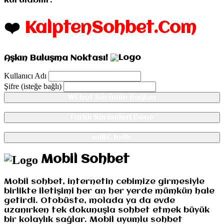
kurulabilir.
❤️
KalptenSohbet.Com
Aşkın Buluşma Noktası!
Kullanıcı Adı
Şifre (isteğe bağlı)
WChat Sürümle Bağlan
Farklı Sürümleri Dene
mIRC İndir
Mobil Sohbet
Mobil sohbet, internetin cebimize girmesiyle
birlikte iletişimi her an her yerde mümkün hale
getirdi. Otobüste, molada ya da evde
uzanırken tek dokunuşla sohbet etmek büyük
bir kolaylık sağlar. Mobil uyumlu sohbet