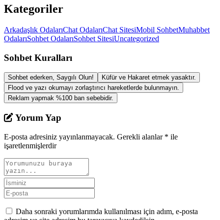
Kategoriler
Arkadaşlık Odaları
Chat Odaları
Chat Sitesi
Mobil Sohbet
Muhabbet
Odaları
Sohbet Odaları
Sohbet Sitesi
Uncategorized
Sohbet Kuralları
Sohbet ederken, Saygılı Olun!
Küfür ve Hakaret etmek yasaktır.
Flood ve yazı okumayı zorlaştırıcı hareketlerde bulunmayın.
Reklam yapmak %100 ban sebebidir.
Yorum Yap
E-posta adresiniz yayınlanmayacak.
Gerekli alanlar
*
ile
işaretlenmişlerdir
Daha sonraki yorumlarımda kullanılması için adım, e-posta