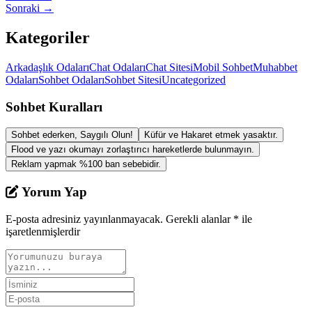
Sonraki →
Kategoriler
Arkadaşlık Odaları
Chat Odaları
Chat Sitesi
Mobil Sohbet
Muhabbet
Odaları
Sohbet Odaları
Sohbet Sitesi
Uncategorized
Sohbet Kuralları
Sohbet ederken, Saygılı Olun!
Küfür ve Hakaret etmek yasaktır.
Flood ve yazı okumayı zorlaştırıcı hareketlerde bulunmayın.
Reklam yapmak %100 ban sebebidir.
Yorum Yap
E-posta adresiniz yayınlanmayacak.
Gerekli alanlar
*
ile
işaretlenmişlerdir