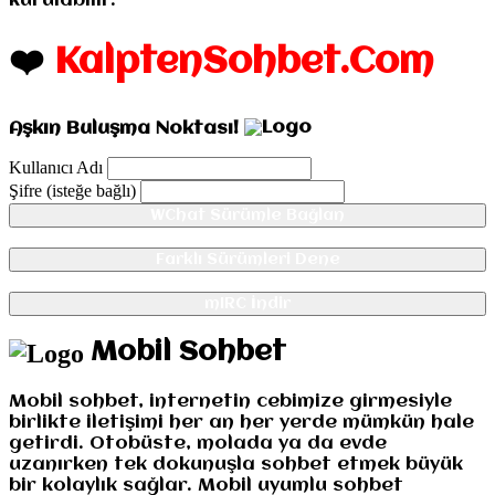
kurulabilir.
❤️
KalptenSohbet.Com
Aşkın Buluşma Noktası!
Kullanıcı Adı
Şifre (isteğe bağlı)
WChat Sürümle Bağlan
Farklı Sürümleri Dene
mIRC İndir
Mobil Sohbet
Mobil sohbet, internetin cebimize girmesiyle
birlikte iletişimi her an her yerde mümkün hale
getirdi. Otobüste, molada ya da evde
uzanırken tek dokunuşla sohbet etmek büyük
bir kolaylık sağlar. Mobil uyumlu sohbet