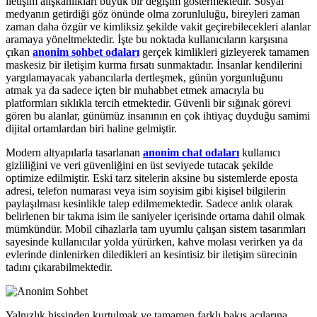
iletişim alışkanlıkları büyük bir değişim göstermektedir. Sosyal
medyanın getirdiği göz önünde olma zorunluluğu, bireyleri zaman
zaman daha özgür ve kimliksiz şekilde vakit geçirebilecekleri alanlar
aramaya yöneltmektedir. İşte bu noktada kullanıcıların karşısına
çıkan
anonim sohbet odaları
gerçek kimlikleri gizleyerek tamamen
maskesiz bir iletişim kurma fırsatı sunmaktadır. İnsanlar kendilerini
yargılamayacak yabancılarla dertleşmek, günün yorgunluğunu
atmak ya da sadece içten bir muhabbet etmek amacıyla bu
platformları sıklıkla tercih etmektedir. Güvenli bir sığınak görevi
gören bu alanlar, günümüz insanının en çok ihtiyaç duyduğu samimi
dijital ortamlardan biri haline gelmiştir.
Modern altyapılarla tasarlanan
anonim chat odaları
kullanıcı
gizliliğini ve veri güvenliğini en üst seviyede tutacak şekilde
optimize edilmiştir. Eski tarz sitelerin aksine bu sistemlerde eposta
adresi, telefon numarası veya isim soyisim gibi kişisel bilgilerin
paylaşılması kesinlikle talep edilmemektedir. Sadece anlık olarak
belirlenen bir takma isim ile saniyeler içerisinde ortama dahil olmak
mümkündür. Mobil cihazlarla tam uyumlu çalışan sistem tasarımları
sayesinde kullanıcılar yolda yürürken, kahve molası verirken ya da
evlerinde dinlenirken diledikleri an kesintisiz bir iletişim sürecinin
tadını çıkarabilmektedir.
Yalnızlık hissinden kurtulmak ve tamamen farklı bakış açılarına