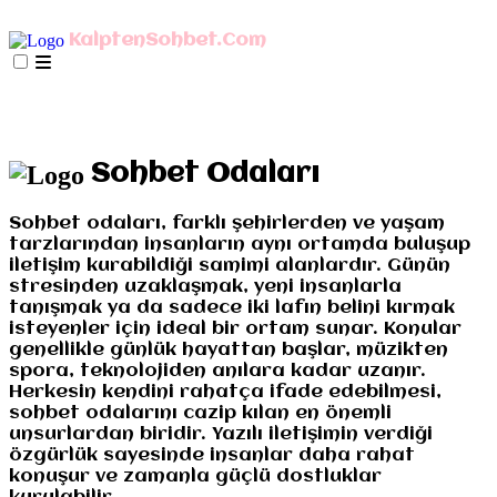
AnaSayfa
mIRC İndir
Mobil Bağlan
KalptenSohbet.Com
İletişim
Misyonumuz
Gizlilik
AnaSayfa
mIRC İndir
Mobil Bağlan
İletişim
Misyonumuz
Gizlilik
Sohbet Odaları
Sohbet odaları, farklı şehirlerden ve yaşam
tarzlarından insanların aynı ortamda buluşup
iletişim kurabildiği samimi alanlardır. Günün
stresinden uzaklaşmak, yeni insanlarla
tanışmak ya da sadece iki lafın belini kırmak
isteyenler için ideal bir ortam sunar. Konular
genellikle günlük hayattan başlar, müzikten
spora, teknolojiden anılara kadar uzanır.
Herkesin kendini rahatça ifade edebilmesi,
sohbet odalarını cazip kılan en önemli
unsurlardan biridir. Yazılı iletişimin verdiği
özgürlük sayesinde insanlar daha rahat
konuşur ve zamanla güçlü dostluklar