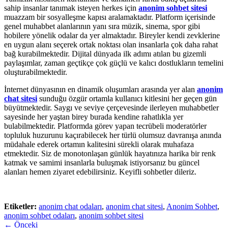
sahip insanlar tanımak isteyen herkes için
anonim sohbet sitesi
muazzam bir sosyalleşme kapısı aralamaktadır. Platform içerisinde
genel muhabbet alanlarının yanı sıra müzik, sinema, spor gibi
hobilere yönelik odalar da yer almaktadır. Bireyler kendi zevklerine
en uygun alanı seçerek ortak noktası olan insanlarla çok daha rahat
bağ kurabilmektedir. Dijital dünyada ilk adımı atılan bu gizemli
paylaşımlar, zaman geçtikçe çok güçlü ve kalıcı dostlukların temelini
oluşturabilmektedir.
İnternet dünyasının en dinamik oluşumları arasında yer alan
anonim
chat sitesi
sunduğu özgür ortamla kullanıcı kitlesini her geçen gün
büyütmektedir. Saygı ve seviye çerçevesinde ilerleyen muhabbetler
sayesinde her yaştan birey burada kendine rahatlıkla yer
bulabilmektedir. Platformda görev yapan tecrübeli moderatörler
topluluk huzurunu kaçırabilecek her türlü olumsuz davranışa anında
müdahale ederek ortamın kalitesini sürekli olarak muhafaza
etmektedir. Siz de monotonlaşan günlük hayatınıza harika bir renk
katmak ve samimi insanlarla buluşmak istiyorsanız bu güncel
alanları hemen ziyaret edebilirsiniz. Keyifli sohbetler dileriz.
Etiketler:
anonim chat odaları
,
anonim chat sitesi
,
Anonim Sohbet
,
anonim sohbet odaları
,
anonim sohbet sitesi
← Önceki