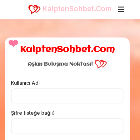
KalptenSohbet.Com
❤️
KalptenSohbet.Com
Aşkın Buluşma Noktası!
Kullanıcı Adı
Şifre (isteğe bağlı)