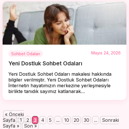
Mayıs 24, 2026
Sohbet Odaları
Yeni Dostluk Sohbet Odaları
Yeni Dostluk Sohbet Odaları makalesi hakkında
bilgiler verilmiştir. Yeni Dostluk Sohbet Odaları
İnternetin hayatımızın merkezine yerleşmesiyle
birlikte tanıdık sayımız katlanarak…
« Önceki
Sayfa
1
2
3
4
5
...
10
20
30
...
Sonraki
Sayfa »
Son »