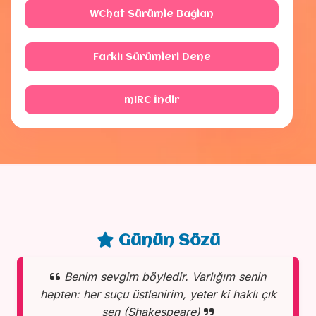
WChat Sürümle Bağlan
Farklı Sürümleri Dene
mIRC İndir
Günün Sözü
Benim sevgim böyledir. Varlığım senin
hepten: her suçu üstlenirim, yeter ki haklı çık
sen (Shakespeare)