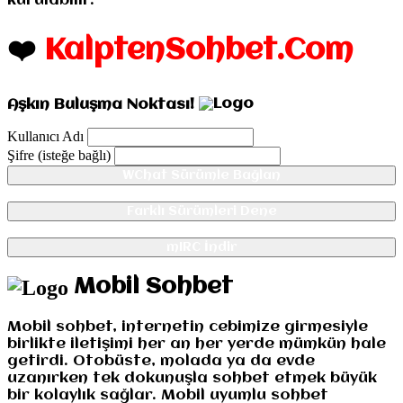
kurulabilir.
❤️
KalptenSohbet.Com
Aşkın Buluşma Noktası!
Kullanıcı Adı
Şifre (isteğe bağlı)
WChat Sürümle Bağlan
Farklı Sürümleri Dene
mIRC İndir
Mobil Sohbet
Mobil sohbet, internetin cebimize girmesiyle
birlikte iletişimi her an her yerde mümkün hale
getirdi. Otobüste, molada ya da evde
uzanırken tek dokunuşla sohbet etmek büyük
bir kolaylık sağlar. Mobil uyumlu sohbet