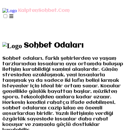
AnaSayfa
mIRC İndir
Mobil Bağlan
KalptenSohbet.Com
İletişim
Misyonumuz
Gizlilik
AnaSayfa
mIRC İndir
Mobil Bağlan
İletişim
Misyonumuz
Gizlilik
Sohbet Odaları
Sohbet odaları, farklı şehirlerden ve yaşam
tarzlarından insanların aynı ortamda buluşup
iletişim kurabildiği samimi alanlardır. Günün
stresinden uzaklaşmak, yeni insanlarla
tanışmak ya da sadece iki lafın belini kırmak
isteyenler için ideal bir ortam sunar. Konular
genellikle günlük hayattan başlar, müzikten
spora, teknolojiden anılara kadar uzanır.
Herkesin kendini rahatça ifade edebilmesi,
sohbet odalarını cazip kılan en önemli
unsurlardan biridir. Yazılı iletişimin verdiği
özgürlük sayesinde insanlar daha rahat
konuşur ve zamanla güçlü dostluklar