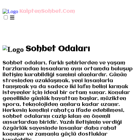
AnaSayfa
mIRC İndir
Mobil Bağlan
KalptenSohbet.Com
İletişim
Misyonumuz
Gizlilik
AnaSayfa
mIRC İndir
Mobil Bağlan
İletişim
Misyonumuz
Gizlilik
Sohbet Odaları
Sohbet odaları, farklı şehirlerden ve yaşam
tarzlarından insanların aynı ortamda buluşup
iletişim kurabildiği samimi alanlardır. Günün
stresinden uzaklaşmak, yeni insanlarla
tanışmak ya da sadece iki lafın belini kırmak
isteyenler için ideal bir ortam sunar. Konular
genellikle günlük hayattan başlar, müzikten
spora, teknolojiden anılara kadar uzanır.
Herkesin kendini rahatça ifade edebilmesi,
sohbet odalarını cazip kılan en önemli
unsurlardan biridir. Yazılı iletişimin verdiği
özgürlük sayesinde insanlar daha rahat
konuşur ve zamanla güçlü dostluklar