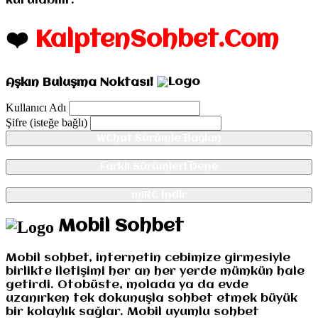
kurulabilir.
❤️
KalptenSohbet.Com
Aşkın Buluşma Noktası!
Kullanıcı Adı
Şifre (isteğe bağlı)
WChat Sürümle Bağlan
Farklı Sürümleri Dene
mIRC İndir
Mobil Sohbet
Mobil sohbet, internetin cebimize girmesiyle
birlikte iletişimi her an her yerde mümkün hale
getirdi. Otobüste, molada ya da evde
uzanırken tek dokunuşla sohbet etmek büyük
bir kolaylık sağlar. Mobil uyumlu sohbet