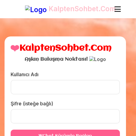
KalptenSohbet.Com
❤️
KalptenSohbet.Com
Aşkın Buluşma Noktası!
Kullanıcı Adı
Şifre (isteğe bağlı)