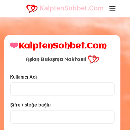
KalptenSohbet.Com
❤️
KalptenSohbet.Com
Aşkın Buluşma Noktası!
Kullanıcı Adı
Şifre (isteğe bağlı)