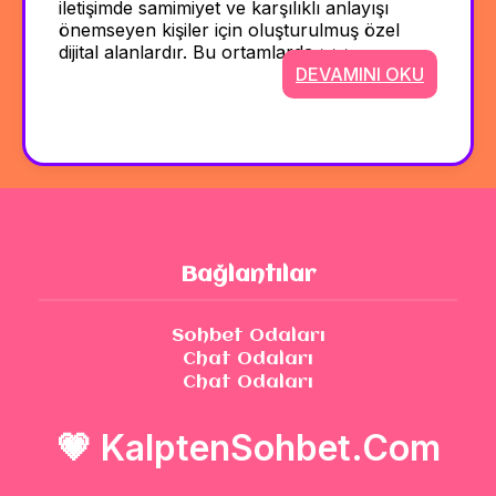
iletişimde samimiyet ve karşılıklı anlayışı
önemseyen kişiler için oluşturulmuş özel
dijital alanlardır. Bu ortamlarda >>>
DEVAMINI OKU
Bağlantılar
Sohbet Odaları
Chat Odaları
Chat Odaları
💗
KalptenSohbet.Com