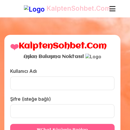
KalptenSohbet.Com
❤️
KalptenSohbet.Com
Aşkın Buluşma Noktası!
Kullanıcı Adı
Şifre (isteğe bağlı)