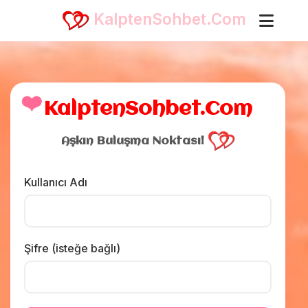
KalptenSohbet.Com
❤️
KalptenSohbet.Com
Aşkın Buluşma Noktası!
Kullanıcı Adı
Şifre (isteğe bağlı)