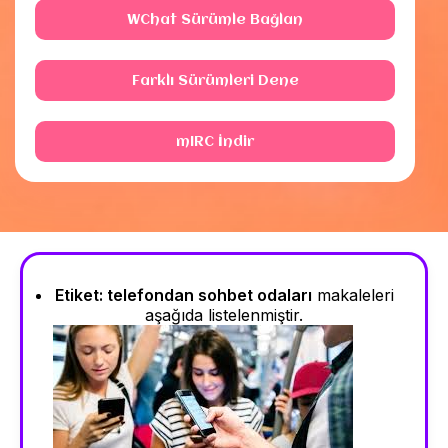
WChat Sürümle Bağlan
Farklı Sürümleri Dene
mIRC İndir
Etiket:
telefondan sohbet odaları
makaleleri
aşağıda listelenmiştir.