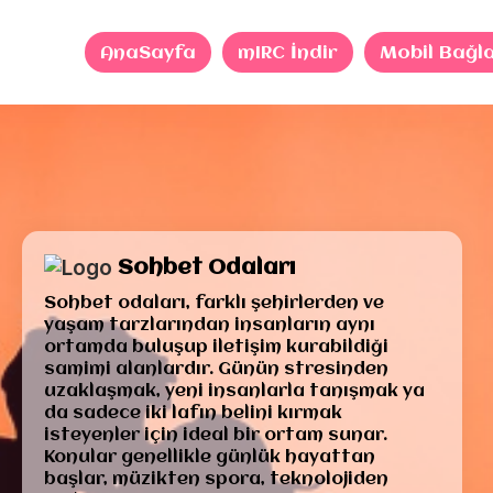
AnaSayfa
mIRC İndir
Mobil Bağl
Sohbet Odaları
Sohbet odaları, farklı şehirlerden ve
yaşam tarzlarından insanların aynı
ortamda buluşup iletişim kurabildiği
samimi alanlardır. Günün stresinden
uzaklaşmak, yeni insanlarla tanışmak ya
da sadece iki lafın belini kırmak
isteyenler için ideal bir ortam sunar.
Konular genellikle günlük hayattan
başlar, müzikten spora, teknolojiden