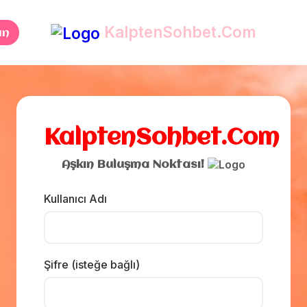
KalptenSohbet.Com
an
❤️
KalptenSohbet.Com
Aşkın Buluşma Noktası!
Kullanıcı Adı
Şifre (isteğe bağlı)