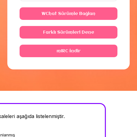
WChat Sürümle Bağlan
Farklı Sürümleri Dene
mIRC İndir
leleri aşağıda listelenmiştir.
ınlanmış