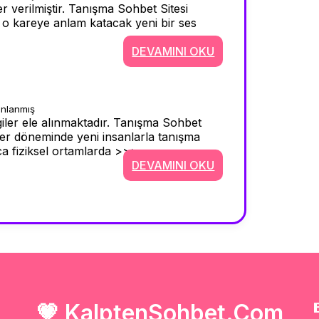
r verilmiştir. Tanışma Sohbet Sitesi
iz o kareye anlam katacak yeni bir ses
DEVAMINI OKU
ınlanmış
iler ele alınmaktadır. Tanışma Sohbet
 her döneminde yeni insanlarla tanışma
ca fiziksel ortamlarda >>>
DEVAMINI OKU
💗
KalptenSohbet.Com