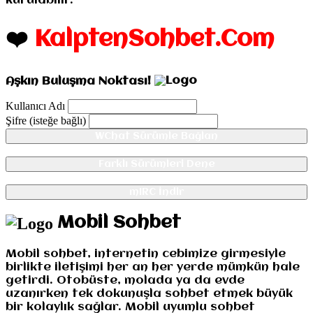
kurulabilir.
❤️
KalptenSohbet.Com
Aşkın Buluşma Noktası!
Kullanıcı Adı
Şifre (isteğe bağlı)
WChat Sürümle Bağlan
Farklı Sürümleri Dene
mIRC İndir
Mobil Sohbet
Mobil sohbet, internetin cebimize girmesiyle
birlikte iletişimi her an her yerde mümkün hale
getirdi. Otobüste, molada ya da evde
uzanırken tek dokunuşla sohbet etmek büyük
bir kolaylık sağlar. Mobil uyumlu sohbet