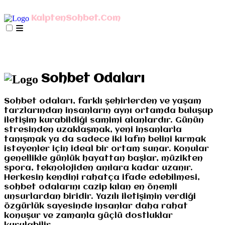
AnaSayfa
mIRC İndir
Mobil Bağlan
KalptenSohbet.Com
İletişim
Misyonumuz
Gizlilik
AnaSayfa
mIRC İndir
Mobil Bağlan
İletişim
Misyonumuz
Gizlilik
Sohbet Odaları
Sohbet odaları, farklı şehirlerden ve yaşam
tarzlarından insanların aynı ortamda buluşup
iletişim kurabildiği samimi alanlardır. Günün
stresinden uzaklaşmak, yeni insanlarla
tanışmak ya da sadece iki lafın belini kırmak
isteyenler için ideal bir ortam sunar. Konular
genellikle günlük hayattan başlar, müzikten
spora, teknolojiden anılara kadar uzanır.
Herkesin kendini rahatça ifade edebilmesi,
sohbet odalarını cazip kılan en önemli
unsurlardan biridir. Yazılı iletişimin verdiği
özgürlük sayesinde insanlar daha rahat
konuşur ve zamanla güçlü dostluklar