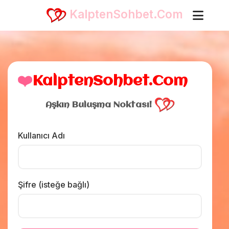
KalptenSohbet.Com
❤️
KalptenSohbet.Com
Aşkın Buluşma Noktası!
Kullanıcı Adı
Şifre (isteğe bağlı)