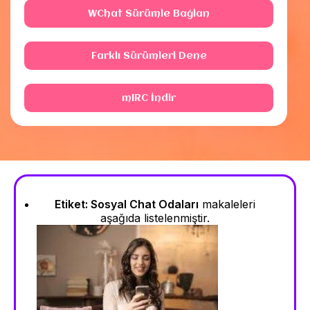
WChat Sürümle Bağlan
Farklı Sürümleri Dene
mIRC İndir
Etiket:
Sosyal Chat Odaları
makaleleri
aşağıda listelenmiştir.