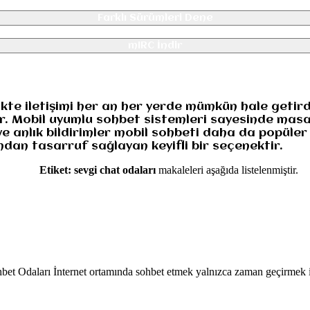
Farklı Sürümleri Dene
mIRC İndir
likte iletişimi her an her yerde mümkün hale geti
ar. Mobil uyumlu sohbet sistemleri sayesinde mas
ve anlık bildirimler mobil sohbeti daha da popüler
dan tasarruf sağlayan keyifli bir seçenektir.
Etiket:
sevgi chat odaları
makaleleri aşağıda listelenmiştir.
bet Odaları İnternet ortamında sohbet etmek yalnızca zaman geçirmek için