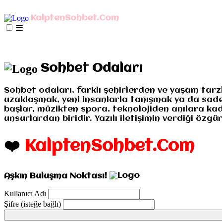
AnaSayfa
mIRC İndir
Mobil Bağlan
KalptenSohbet.Com
İletişim
Misyonumuz
Gizlilik
AnaSayfa
mIRC İndir
Mobil Bağlan
İletişim
Misyo
Sohbet Odaları
Sohbet odaları, farklı şehirlerden ve yaşam tarz
uzaklaşmak, yeni insanlarla tanışmak ya da sadece
başlar, müzikten spora, teknolojiden anılara kad
unsurlardan biridir. Yazılı iletişimin verdiği öz
❤️
KalptenSohbet.Com
Aşkın Buluşma Noktası!
Kullanıcı Adı
Şifre (isteğe bağlı)