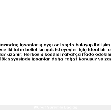
numuz
Gizlilik
larından insanların aynı ortamda buluşup iletişim
 iki lafın belini kırmak isteyenler için ideal bir
ar uzanır. Herkesin kendini rahatça ifade edebilm
gürlük sayesinde insanlar daha rahat konuşur ve za
WChat Sürümle Bağlan