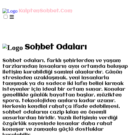
AnaSayfa
mIRC İndir
Mobil Bağlan
KalptenSohbet.Com
İletişim
Misyonumuz
Gizlilik
AnaSayfa
mIRC İndir
Mobil Bağlan
İletişim
Misyonumuz
Gizlilik
Sohbet Odaları
Sohbet odaları, farklı şehirlerden ve yaşam
tarzlarından insanların aynı ortamda buluşup
iletişim kurabildiği samimi alanlardır. Günün
stresinden uzaklaşmak, yeni insanlarla
tanışmak ya da sadece iki lafın belini kırmak
isteyenler için ideal bir ortam sunar. Konular
genellikle günlük hayattan başlar, müzikten
spora, teknolojiden anılara kadar uzanır.
Herkesin kendini rahatça ifade edebilmesi,
sohbet odalarını cazip kılan en önemli
unsurlardan biridir. Yazılı iletişimin verdiği
özgürlük sayesinde insanlar daha rahat
konuşur ve zamanla güçlü dostluklar