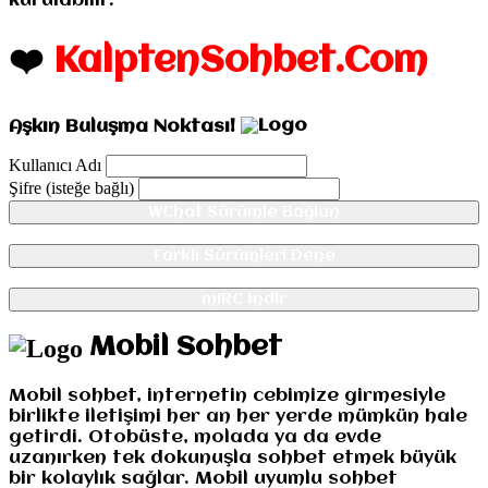
kurulabilir.
❤️
KalptenSohbet.Com
Aşkın Buluşma Noktası!
Kullanıcı Adı
Şifre (isteğe bağlı)
WChat Sürümle Bağlan
Farklı Sürümleri Dene
mIRC İndir
Mobil Sohbet
Mobil sohbet, internetin cebimize girmesiyle
birlikte iletişimi her an her yerde mümkün hale
getirdi. Otobüste, molada ya da evde
uzanırken tek dokunuşla sohbet etmek büyük
bir kolaylık sağlar. Mobil uyumlu sohbet