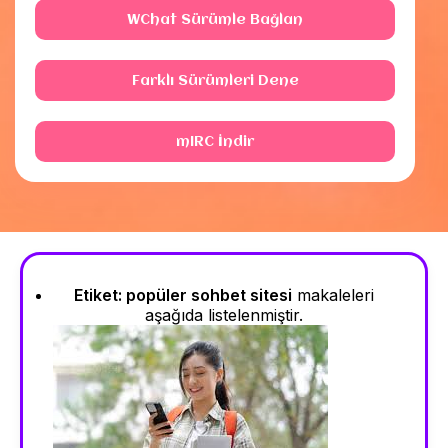
WChat Sürümle Bağlan
Farklı Sürümleri Dene
mIRC İndir
Etiket:
popüler sohbet sitesi
makaleleri
aşağıda listelenmiştir.