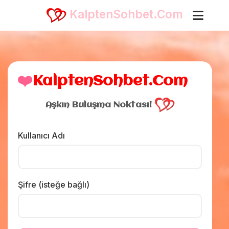
KalptenSohbet.Com
❤️
KalptenSohbet.Com
Aşkın Buluşma Noktası!
Kullanıcı Adı
Şifre (isteğe bağlı)