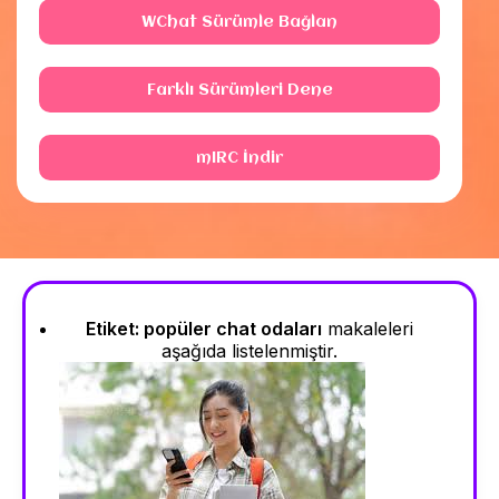
WChat Sürümle Bağlan
Farklı Sürümleri Dene
mIRC İndir
Etiket:
popüler chat odaları
makaleleri
aşağıda listelenmiştir.