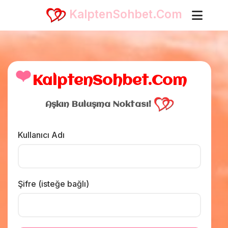
KalptenSohbet.Com
❤️
KalptenSohbet.Com
Aşkın Buluşma Noktası!
Kullanıcı Adı
Şifre (isteğe bağlı)