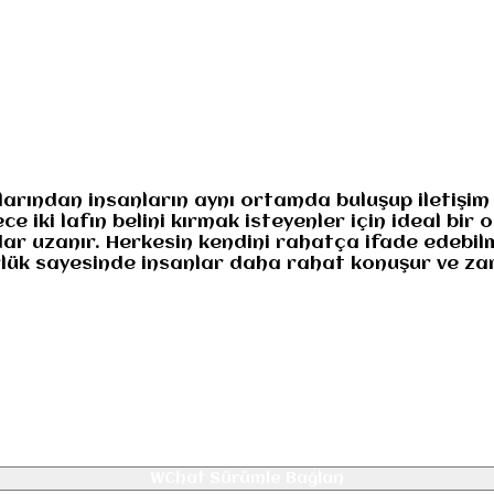
numuz
Gizlilik
larından insanların aynı ortamda buluşup iletişim
 iki lafın belini kırmak isteyenler için ideal bir
ar uzanır. Herkesin kendini rahatça ifade edebilm
gürlük sayesinde insanlar daha rahat konuşur ve za
WChat Sürümle Bağlan