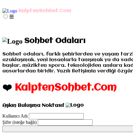
AnaSayfa
mIRC İndir
Mobil Bağlan
KalptenSohbet.Com
İletişim
Misyonumuz
Gizlilik
AnaSayfa
mIRC İndir
Mobil Bağlan
İletişim
Misyo
Sohbet Odaları
Sohbet odaları, farklı şehirlerden ve yaşam tarz
uzaklaşmak, yeni insanlarla tanışmak ya da sadece
başlar, müzikten spora, teknolojiden anılara kad
unsurlardan biridir. Yazılı iletişimin verdiği öz
❤️
KalptenSohbet.Com
Aşkın Buluşma Noktası!
Kullanıcı Adı
Şifre (isteğe bağlı)