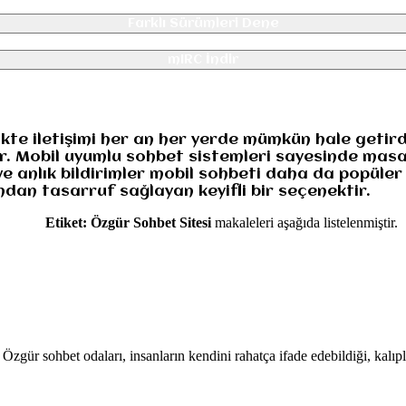
Farklı Sürümleri Dene
mIRC İndir
likte iletişimi her an her yerde mümkün hale geti
ar. Mobil uyumlu sohbet sistemleri sayesinde mas
ve anlık bildirimler mobil sohbeti daha da popüler
dan tasarruf sağlayan keyifli bir seçenektir.
Etiket:
Özgür Sohbet Sitesi
makaleleri aşağıda listelenmiştir.
gür sohbet odaları, insanların kendini rahatça ifade edebildiği, kalıplar