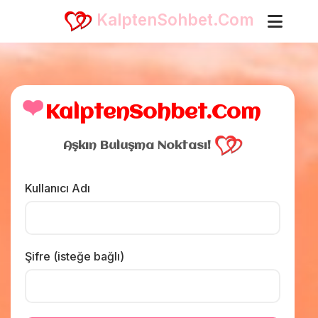
KalptenSohbet.Com
❤️
KalptenSohbet.Com
Aşkın Buluşma Noktası!
Kullanıcı Adı
Şifre (isteğe bağlı)