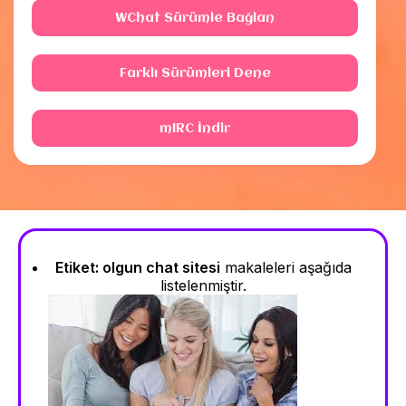
WChat Sürümle Bağlan
Farklı Sürümleri Dene
mIRC İndir
Etiket:
olgun chat sitesi
makaleleri aşağıda
listelenmiştir.