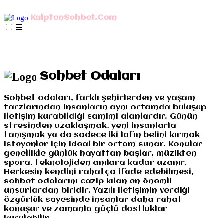
AnaSayfa
mIRC İndir
Mobil Bağlan
KalptenSohbet.Com
İletişim
Misyonumuz
Gizlilik
AnaSayfa
mIRC İndir
Mobil Bağlan
İletişim
Misyonumuz
Gizlilik
Sohbet Odaları
Sohbet odaları, farklı şehirlerden ve yaşam
tarzlarından insanların aynı ortamda buluşup
iletişim kurabildiği samimi alanlardır. Günün
stresinden uzaklaşmak, yeni insanlarla
tanışmak ya da sadece iki lafın belini kırmak
isteyenler için ideal bir ortam sunar. Konular
genellikle günlük hayattan başlar, müzikten
spora, teknolojiden anılara kadar uzanır.
Herkesin kendini rahatça ifade edebilmesi,
sohbet odalarını cazip kılan en önemli
unsurlardan biridir. Yazılı iletişimin verdiği
özgürlük sayesinde insanlar daha rahat
konuşur ve zamanla güçlü dostluklar