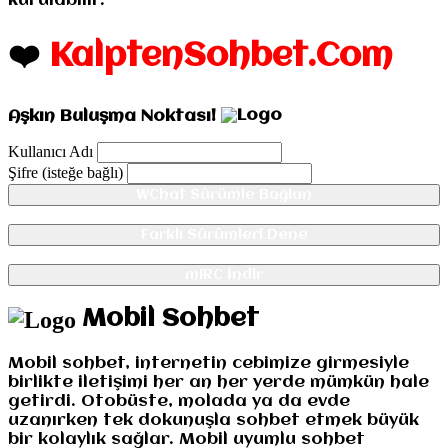
kurulabilir.
❤️
KalptenSohbet.Com
Aşkın Buluşma Noktası!
Kullanıcı Adı
Şifre (isteğe bağlı)
WChat Sürümle Bağlan
Farklı Sürümleri Dene
mIRC İndir
Mobil Sohbet
Mobil sohbet, internetin cebimize girmesiyle
birlikte iletişimi her an her yerde mümkün hale
getirdi. Otobüste, molada ya da evde
uzanırken tek dokunuşla sohbet etmek büyük
bir kolaylık sağlar. Mobil uyumlu sohbet