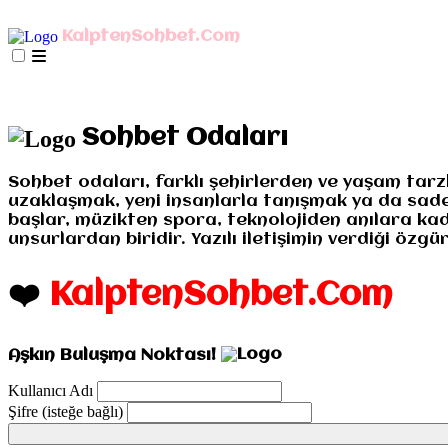
AnaSayfa
mIRC İndir
Mobil Bağlan
KalptenSohbet.Com
İletişim
Misyonumuz
Gizlilik
AnaSayfa
mIRC İndir
Mobil Bağlan
İletişim
Misyo
Sohbet Odaları
Sohbet odaları, farklı şehirlerden ve yaşam tarz
uzaklaşmak, yeni insanlarla tanışmak ya da sadece
başlar, müzikten spora, teknolojiden anılara kad
unsurlardan biridir. Yazılı iletişimin verdiği öz
❤️
KalptenSohbet.Com
Aşkın Buluşma Noktası!
Kullanıcı Adı
Şifre (isteğe bağlı)