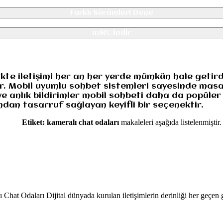
Farklı Sürümleri Dene
mIRC İndir
likte iletişimi her an her yerde mümkün hale geti
ar. Mobil uyumlu sohbet sistemleri sayesinde mas
ve anlık bildirimler mobil sohbeti daha da popüler
dan tasarruf sağlayan keyifli bir seçenektir.
Etiket:
kameralı chat odaları
makaleleri aşağıda listelenmiştir.
ı Chat Odaları Dijital dünyada kurulan iletişimlerin derinliği her geçen