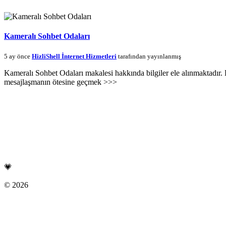
Kameralı Sohbet Odaları
5 ay önce
HizliShell İnternet Hizmetleri
tarafından yayınlanmış
Kameralı Sohbet Odaları makalesi hakkında bilgiler ele alınmaktadır. K
mesajlaşmanın ötesine geçmek >>>
Bağlantılar
Sohbet Odaları
Chat Odaları
Chat Odaları
💗
KalptenSohbet.Com
© 2026
Tüm hakları saklıdır
HızlıShell İnternet Hizmetleri
Bağlantılar