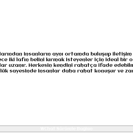
numuz
Gizlilik
larından insanların aynı ortamda buluşup iletişim
 iki lafın belini kırmak isteyenler için ideal bir
ar uzanır. Herkesin kendini rahatça ifade edebilm
gürlük sayesinde insanlar daha rahat konuşur ve za
WChat Sürümle Bağlan