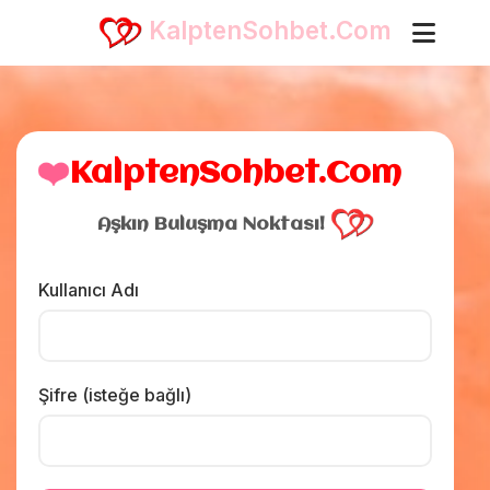
KalptenSohbet.Com
❤️
KalptenSohbet.Com
Aşkın Buluşma Noktası!
Kullanıcı Adı
Şifre (isteğe bağlı)