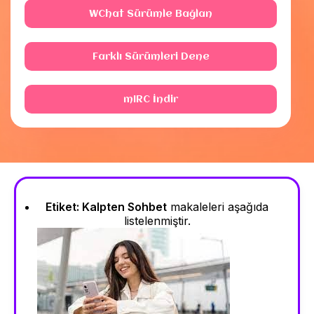
WChat Sürümle Bağlan
Farklı Sürümleri Dene
mIRC İndir
Etiket:
Kalpten Sohbet
makaleleri aşağıda
listelenmiştir.