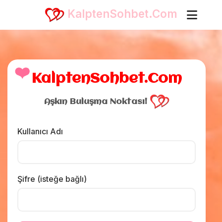
KalptenSohbet.Com
❤️
KalptenSohbet.Com
Aşkın Buluşma Noktası!
Kullanıcı Adı
Şifre (isteğe bağlı)