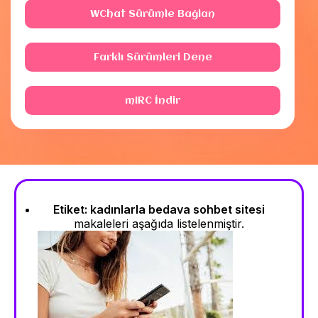
WChat Sürümle Bağlan
Farklı Sürümleri Dene
mIRC İndir
Etiket:
kadınlarla bedava sohbet sitesi
makaleleri aşağıda listelenmiştir.