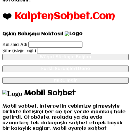
kurulabilir.
❤️
KalptenSohbet.Com
Aşkın Buluşma Noktası!
Kullanıcı Adı
Şifre (isteğe bağlı)
WChat Sürümle Bağlan
Farklı Sürümleri Dene
mIRC İndir
Mobil Sohbet
Mobil sohbet, internetin cebimize girmesiyle
birlikte iletişimi her an her yerde mümkün hale
getirdi. Otobüste, molada ya da evde
uzanırken tek dokunuşla sohbet etmek büyük
bir kolaylık sağlar. Mobil uyumlu sohbet