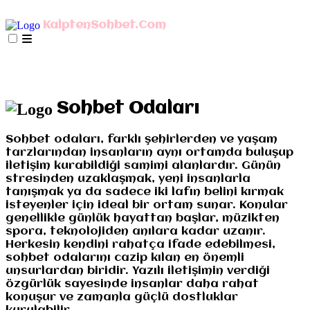
AnaSayfa
mIRC İndir
Mobil Bağlan
KalptenSohbet.Com
İletişim
Misyonumuz
Gizlilik
AnaSayfa
mIRC İndir
Mobil Bağlan
İletişim
Misyonumuz
Gizlilik
Sohbet Odaları
Sohbet odaları, farklı şehirlerden ve yaşam
tarzlarından insanların aynı ortamda buluşup
iletişim kurabildiği samimi alanlardır. Günün
stresinden uzaklaşmak, yeni insanlarla
tanışmak ya da sadece iki lafın belini kırmak
isteyenler için ideal bir ortam sunar. Konular
genellikle günlük hayattan başlar, müzikten
spora, teknolojiden anılara kadar uzanır.
Herkesin kendini rahatça ifade edebilmesi,
sohbet odalarını cazip kılan en önemli
unsurlardan biridir. Yazılı iletişimin verdiği
özgürlük sayesinde insanlar daha rahat
konuşur ve zamanla güçlü dostluklar