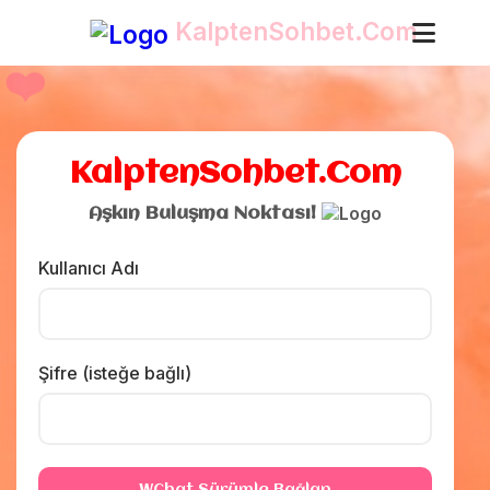
KalptenSohbet.Com
❤️
KalptenSohbet.Com
Aşkın Buluşma Noktası!
Kullanıcı Adı
Şifre (isteğe bağlı)