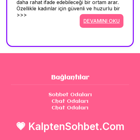
daha rahat ifade edebileceği bir ortam arar.
Özellikle kadınlar için güvenli ve huzurlu bir
>>>
DEVAMINI OKU
Bağlantılar
Sohbet Odaları
Chat Odaları
Chat Odaları
💗
KalptenSohbet.Com