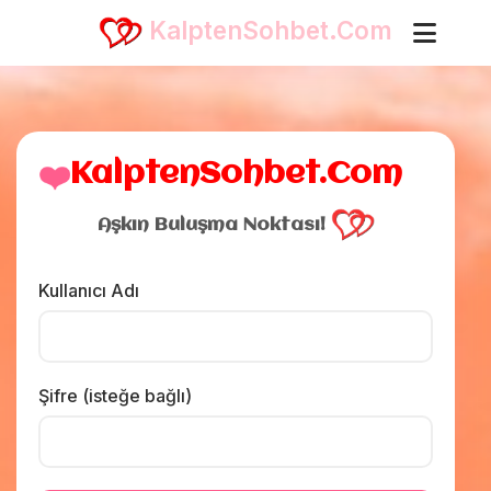
KalptenSohbet.Com
❤️
KalptenSohbet.Com
Aşkın Buluşma Noktası!
Kullanıcı Adı
Şifre (isteğe bağlı)