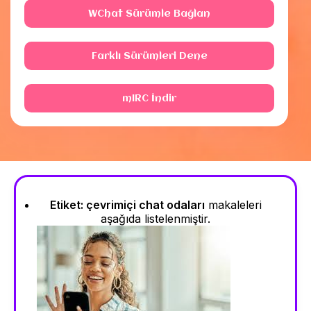
WChat Sürümle Bağlan
Farklı Sürümleri Dene
mIRC İndir
Etiket:
çevrimiçi chat odaları
makaleleri
aşağıda listelenmiştir.