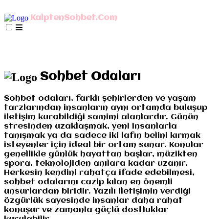
AnaSayfa
mIRC İndir
Mobil Bağlan
KalptenSohbet.Com
İletişim
Misyonumuz
Gizlilik
AnaSayfa
mIRC İndir
Mobil Bağlan
İletişim
Misyonumuz
Gizlilik
Sohbet Odaları
Sohbet odaları, farklı şehirlerden ve yaşam
tarzlarından insanların aynı ortamda buluşup
iletişim kurabildiği samimi alanlardır. Günün
stresinden uzaklaşmak, yeni insanlarla
tanışmak ya da sadece iki lafın belini kırmak
isteyenler için ideal bir ortam sunar. Konular
genellikle günlük hayattan başlar, müzikten
spora, teknolojiden anılara kadar uzanır.
Herkesin kendini rahatça ifade edebilmesi,
sohbet odalarını cazip kılan en önemli
unsurlardan biridir. Yazılı iletişimin verdiği
özgürlük sayesinde insanlar daha rahat
konuşur ve zamanla güçlü dostluklar