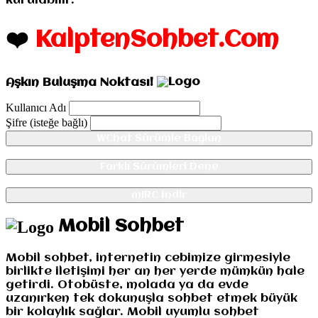
kurulabilir.
❤️
KalptenSohbet.Com
Aşkın Buluşma Noktası!
Kullanıcı Adı
Şifre (isteğe bağlı)
WChat Sürümle Bağlan
Farklı Sürümleri Dene
mIRC İndir
Mobil Sohbet
Mobil sohbet, internetin cebimize girmesiyle
birlikte iletişimi her an her yerde mümkün hale
getirdi. Otobüste, molada ya da evde
uzanırken tek dokunuşla sohbet etmek büyük
bir kolaylık sağlar. Mobil uyumlu sohbet