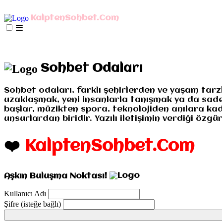
AnaSayfa
mIRC İndir
Mobil Bağlan
KalptenSohbet.Com
İletişim
Misyonumuz
Gizlilik
AnaSayfa
mIRC İndir
Mobil Bağlan
İletişim
Misyo
Sohbet Odaları
Sohbet odaları, farklı şehirlerden ve yaşam tarz
uzaklaşmak, yeni insanlarla tanışmak ya da sadece
başlar, müzikten spora, teknolojiden anılara kad
unsurlardan biridir. Yazılı iletişimin verdiği öz
❤️
KalptenSohbet.Com
Aşkın Buluşma Noktası!
Kullanıcı Adı
Şifre (isteğe bağlı)