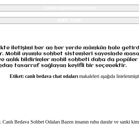
Farklı Sürümleri Dene
mIRC İndir
likte iletişimi her an her yerde mümkün hale geti
ar. Mobil uyumlu sohbet sistemleri sayesinde mas
ve anlık bildirimler mobil sohbeti daha da popüler
dan tasarruf sağlayan keyifli bir seçenektir.
Etiket:
canlı bedava chat odaları
makaleleri aşağıda listelenmişti
r. Canlı Bedava Sohbet Odaları Bazen insanın ruhu daralır ve sanki ki