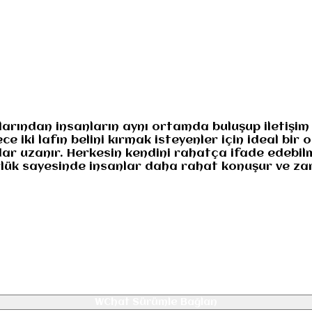
numuz
Gizlilik
larından insanların aynı ortamda buluşup iletişim
 iki lafın belini kırmak isteyenler için ideal bir
ar uzanır. Herkesin kendini rahatça ifade edebilm
gürlük sayesinde insanlar daha rahat konuşur ve za
WChat Sürümle Bağlan