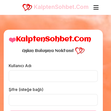
KalptenSohbet.Com
❤️
KalptenSohbet.Com
Aşkın Buluşma Noktası!
Kullanıcı Adı
Şifre (isteğe bağlı)