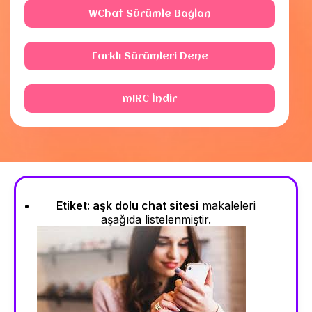
WChat Sürümle Bağlan
Farklı Sürümleri Dene
mIRC İndir
Etiket:
aşk dolu chat sitesi
makaleleri
aşağıda listelenmiştir.