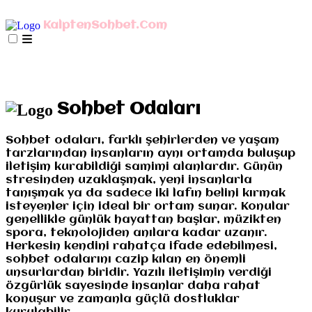
AnaSayfa
mIRC İndir
Mobil Bağlan
KalptenSohbet.Com
İletişim
Misyonumuz
Gizlilik
AnaSayfa
mIRC İndir
Mobil Bağlan
İletişim
Misyonumuz
Gizlilik
Sohbet Odaları
Sohbet odaları, farklı şehirlerden ve yaşam
tarzlarından insanların aynı ortamda buluşup
iletişim kurabildiği samimi alanlardır. Günün
stresinden uzaklaşmak, yeni insanlarla
tanışmak ya da sadece iki lafın belini kırmak
isteyenler için ideal bir ortam sunar. Konular
genellikle günlük hayattan başlar, müzikten
spora, teknolojiden anılara kadar uzanır.
Herkesin kendini rahatça ifade edebilmesi,
sohbet odalarını cazip kılan en önemli
unsurlardan biridir. Yazılı iletişimin verdiği
özgürlük sayesinde insanlar daha rahat
konuşur ve zamanla güçlü dostluklar