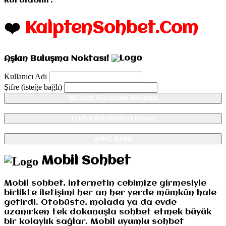
kurulabilir.
❤️
KalptenSohbet.Com
Aşkın Buluşma Noktası!
Kullanıcı Adı
Şifre (isteğe bağlı)
WChat Sürümle Bağlan
Farklı Sürümleri Dene
mIRC İndir
Mobil Sohbet
Mobil sohbet, internetin cebimize girmesiyle
birlikte iletişimi her an her yerde mümkün hale
getirdi. Otobüste, molada ya da evde
uzanırken tek dokunuşla sohbet etmek büyük
bir kolaylık sağlar. Mobil uyumlu sohbet