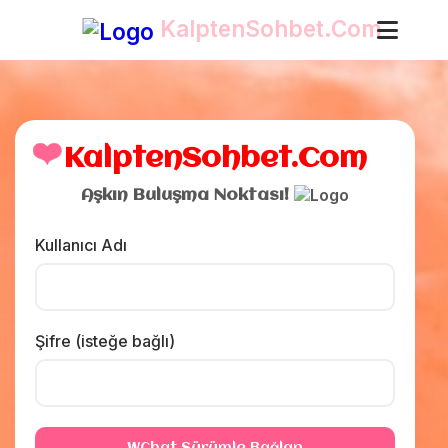
KalptenSohbet.Com
❤️
KalptenSohbet.Com
Aşkın Buluşma Noktası!
Kullanıcı Adı
Şifre (isteğe bağlı)