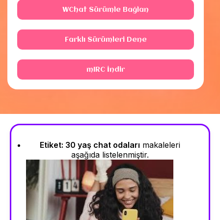
WChat Sürümle Bağlan
Farklı Sürümleri Dene
mIRC İndir
Etiket:
30 yaş chat odaları
makaleleri
aşağıda listelenmiştir.