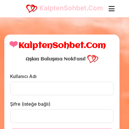
KalptenSohbet.Com
❤️
KalptenSohbet.Com
Aşkın Buluşma Noktası!
Kullanıcı Adı
Şifre (isteğe bağlı)